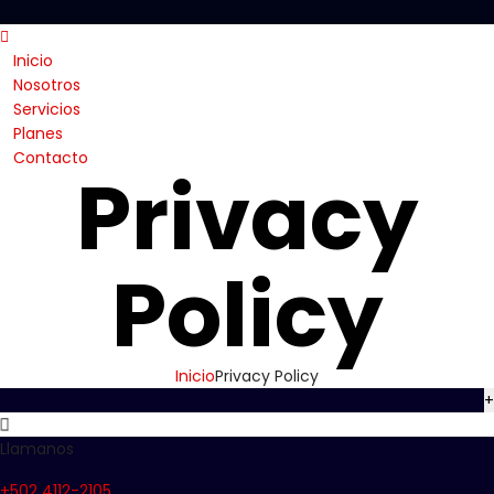
Inicio
Nosotros
Servicios
Planes
Contacto
Privacy
Policy
Inicio
Privacy Policy
+
Llamanos
+502 4112-2105